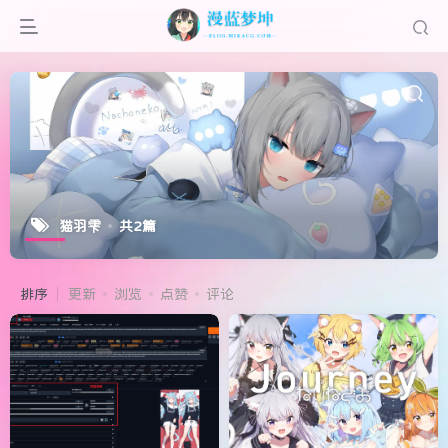
猫羽雫
共2篇
排序
更新
浏览
点赞
评论