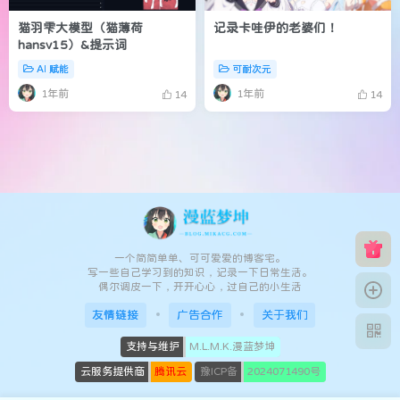
猫羽雫大模型（猫薄荷
记录卡哇伊的老婆们！
hansv15）&提示词
AI 赋能
可耐次元
1年前
1年前
14
14
一个简简单单、可可爱爱的博客宅。
写一些自己学习到的知识，记录一下日常生活。
偶尔调皮一下，开开心心，过自己的小生活
友情链接
广告合作
关于我们
支持与维护
M.L.M.K.漫蓝梦坤
云服务提供商
腾讯云
豫ICP备
2024071490号