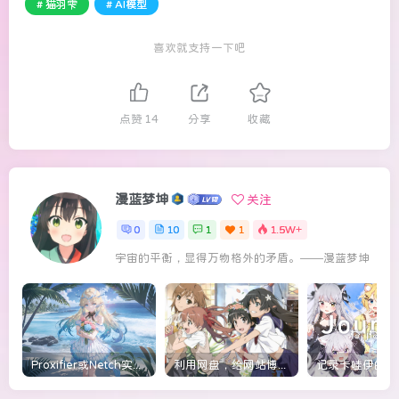
# 猫羽雫
# AI模型
喜欢就支持一下吧
点赞
14
分享
收藏
漫蓝梦坤
关注
0
10
1
1
1.5W+
宇宙的平衡，显得万物格外的矛盾。——漫蓝梦坤
Proxifier或Netch实现应用程序全局网络代理，实现国内YouTube等平台直播
利用网盘，给网站博客直链插入4K/8K视频且不限速播放
记录卡哇伊的老