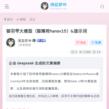
首页
AI 赋能
正文
猫羽雫大模型（猫薄荷hansv15）&提示词
漫蓝梦坤
关注
私信
1年前更新
2
1180
14
🤖
由 deepseek 生成的文章摘要
本教程介绍了如何使用猫薄荷hansv15模型在Stable-Diffusion或
ComfyUI中生成绘图，包括模型放置、启动Web UI和大模型选
择，以及具体的提示词和配置信息。
此内容根据文章生成，并经过人工审核，仅用于文章内容的解释与总结