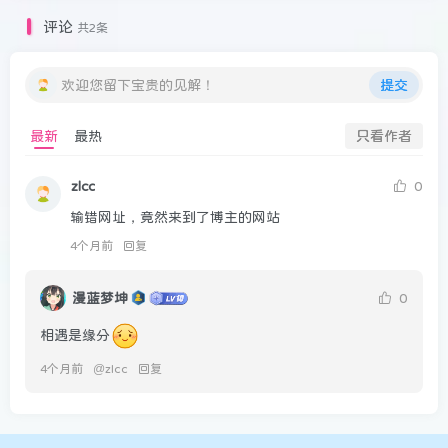
评论
共2条
欢迎您留下宝贵的见解！
提交
最新
最热
只看作者
zlcc
0
输错网址，竟然来到了博主的网站
4个月前
回复
漫蓝梦坤
0
相遇是缘分
4个月前
@
zlcc
回复