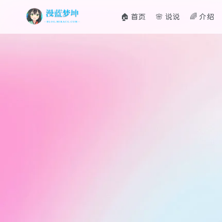
🏠 首页
🌸 说说
🌈 介绍