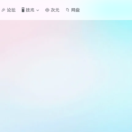
🎉 论坛
🖥️ 技术
🍥 次元
📁 网盘