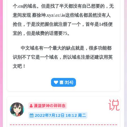
个.cn的域名。但是找了半天都没有自己想要的，无
意间发现 蔡徐坤.xyz/.cc/.io这些域名都居然没有人
抢住，于是没把握住就注册了一个，首年是14怪便
宜的，但是续费的话需要75。
中文域名有一个最大的缺点就是，很多功能都
识别不了它是一个域名，所以域名注册还建议用英
文吧！
喜欢(
4
)
漫蓝梦坤の碎碎念
2022年7月12日 18:12 周二