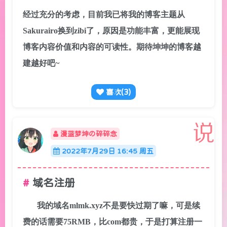
经过充分的考虑，目前我已将我的博客主题从
Sakurairo换到zibi了，原因是功能丰富，更能展现
博客内容价值和内容的可读性。期待坤坤的博客越
建越好吧~
喜欢(
3
)
漫蓝梦坤の碎碎念
2022年7月29日 16:45 周五
域名注册
我的域名mlmk.xyz不是要快过期了嘛，可是续
费的话需要75RMB，比com都贵，于是打算注册一