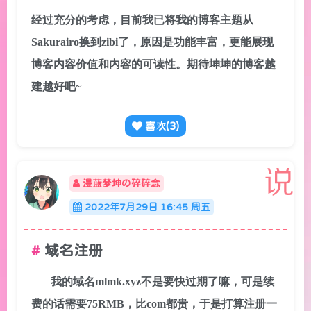
经过充分的考虑，目前我已将我的博客主题从
Sakurairo换到zibi了，原因是功能丰富，更能展现
博客内容价值和内容的可读性。期待坤坤的博客越
建越好吧~
喜欢(
3
)
漫蓝梦坤の碎碎念
2022年7月29日 16:45 周五
域名注册
我的域名mlmk.xyz不是要快过期了嘛，可是续
费的话需要75RMB，比com都贵，于是打算注册一