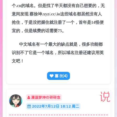
个.cn的域名。但是找了半天都没有自己想要的，无
意间发现 蔡徐坤.xyz/.cc/.io这些域名都居然没有人
抢住，于是没把握住就注册了一个，首年是14怪便
宜的，但是续费的话需要75。
中文域名有一个最大的缺点就是，很多功能都
识别不了它是一个域名，所以域名注册还建议用英
文吧！
喜欢(
4
)
漫蓝梦坤の碎碎念
2022年7月12日 18:12 周二